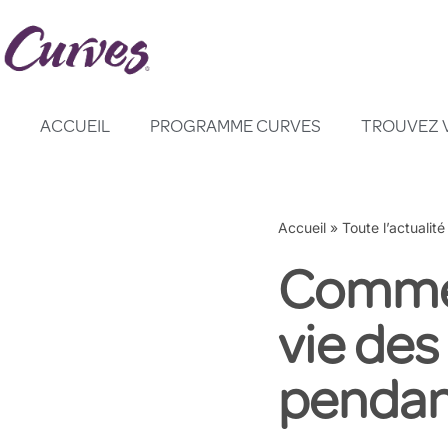
Aller
au
contenu
ACCUEIL
PROGRAMME CURVES
TROUVEZ 
Accueil
»
Toute l’actualité
Commen
vie de
pendan