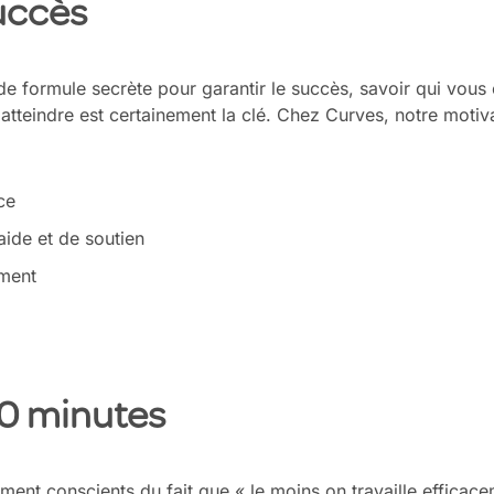
succès
s de formule secrète pour garantir le succès, savoir qui vous
atteindre est certainement la clé. Chez Curves, notre motiv
ce
ide et de soutien
ment
0 minutes
nt conscients du fait que « le moins on travaille efficacem