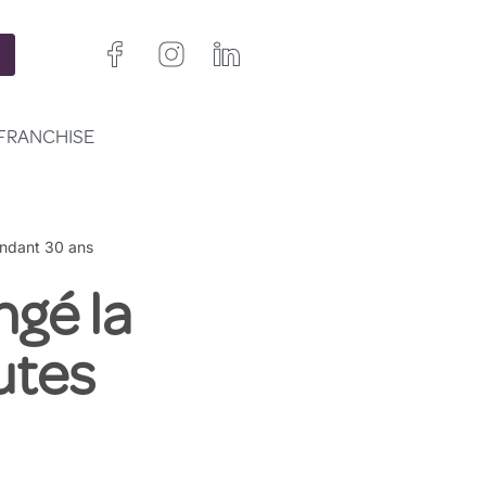
FRANCHISE
ndant 30 ans
gé la
utes