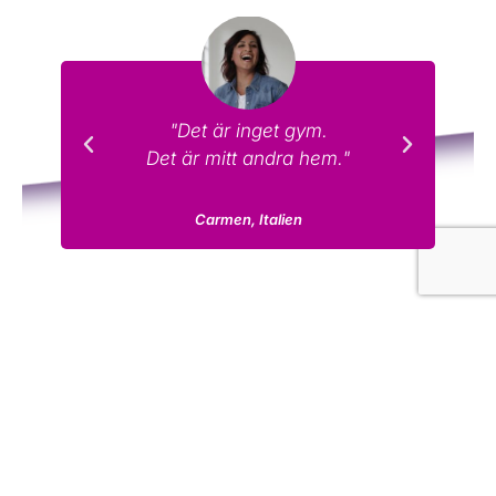
"
"Det är inget gym.
Det är mitt andra hem."
Carmen, Italien
Varför Curves
Curves har hjälpt miljontals kvinnor att
komma i form, få styrka och hålla sig friska
Vår utrustning är utformad med tanke på