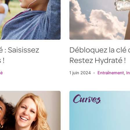
 : Saisissez
Débloquez la clé 
 !
Restez Hydraté !
té
1 juin 2024
Entraînement
,
I