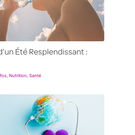
d’un Été Resplendissant :
nfos
,
Nutrition
,
Santé