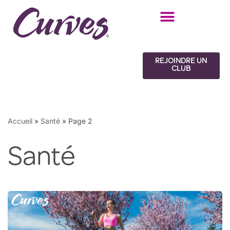
Aller
au
contenu
REJOINDRE UN
CLUB
Accueil
»
Santé
»
Page 2
Santé