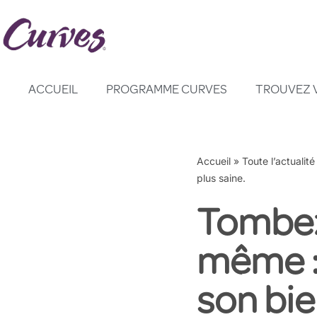
Aller
au
contenu
ACCUEIL
PROGRAMME CURVES
TROUVEZ 
Accueil
»
Toute l’actualité
plus saine.
Tombez
même :
son bien