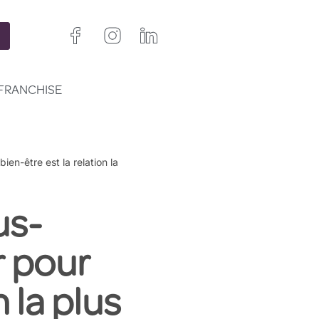
FRANCHISE
n-être est la relation la
us-
r pour
 la plus