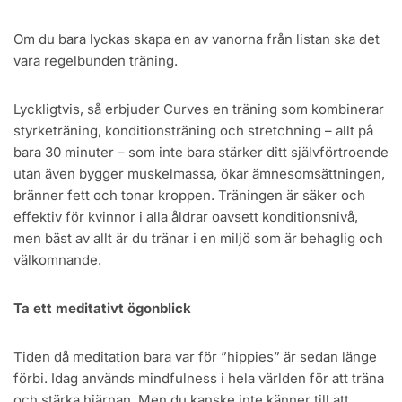
Om du bara lyckas skapa en av vanorna från listan ska det
vara regelbunden träning.
Lyckligtvis, så erbjuder Curves en träning som kombinerar
styrketräning, konditionsträning och stretchning – allt på
bara 30 minuter – som inte bara stärker ditt självförtroende
utan även bygger muskelmassa, ökar ämnesomsättningen,
bränner fett och tonar kroppen. Träningen är säker och
effektiv för kvinnor i alla åldrar oavsett konditionsnivå,
men bäst av allt är du tränar i en miljö som är behaglig och
välkomnande.
Ta ett meditativt ögonblick
Tiden då meditation bara var för ”hippies” är sedan länge
förbi. Idag används mindfulness i hela världen för att träna
och stärka hjärnan. Men du kanske inte känner till att