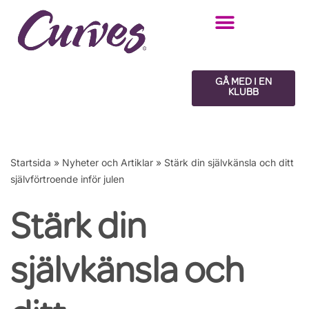
Hoppa
till
innehåll
GÅ MED I EN
KLUBB
Startsida
»
Nyheter och Artiklar
»
Stärk din självkänsla och ditt
självförtroende inför julen
Stärk din
självkänsla och