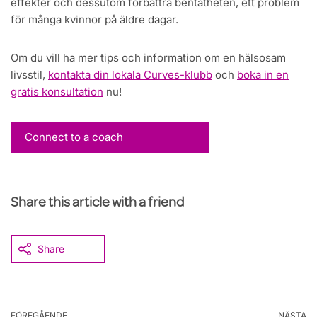
effekter och dessutom förbättra bentätheten, ett problem
för många kvinnor på äldre dagar.
Om du vill ha mer tips och information om en hälsosam
livsstil,
kontakta din lokala Curves-klubb
och
boka in en
gratis konsultation
nu!
Connect to a coach
Share this article with a friend
Share
FÖREGÅENDE
NÄSTA