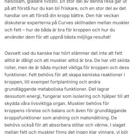
hälsosam, gladare livsstil. En stor del av denna resa går ut
på att förstå
hur
du kan bli friskare, och en stor del av det
handlar om att förstå din kropp bättre. Den här veckan
diskuterar experterna på Curves skillnaden mellan muskler
och fett – hur de båda är bra för kroppen och hur du
använder dem för att uppnå bästa möjliga resultat!
Oavsett vad du kanske har hört stämmer det inte att fett
alltid är dåligt och att muskler alltid är bra. De har vitt skilda
roller, men de är båda mycket viktiga för kroppen och dess
funktioner. Fett behövs för att skapa kemiska reaktioner i
kroppen, till exempel fortplantning och andra
grundläggande metaboliska funktioner. Det lagrar
dessutom energi, fungerar som isolering och hjälper till att
skydda våra livsviktiga organ. Muskler behövs för
kroppens rörelse och balans och även för grundläggande
kroppsfunktioner som andning och matsmältning. De
behövs också för att absorbera stötar och värme. I slaget
mellan fett och muskler finns det ingen klar vinnare, vi bör