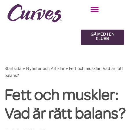
Hoppa
till
innehåll
GÅ MED I EN
KLUBB
Startsida
»
Nyheter och Artiklar
»
Fett och muskler: Vad är rätt
balans?
Fett och muskler:
Vad är rätt balans?