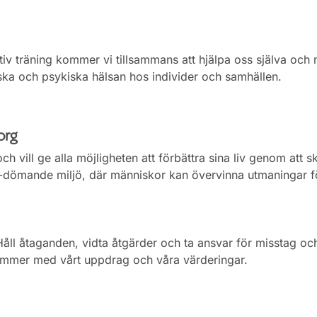
iv träning kommer vi tillsammans att hjälpa oss själva och
iska och psykiska hälsan hos individer och samhällen.
org
h vill ge alla möjligheten att förbättra sina liv genom att s
-dömande miljö, där människor kan övervinna utmaningar fö
Håll åtaganden, vidta åtgärder och ta ansvar för misstag oc
ämmer med vårt uppdrag och våra värderingar.