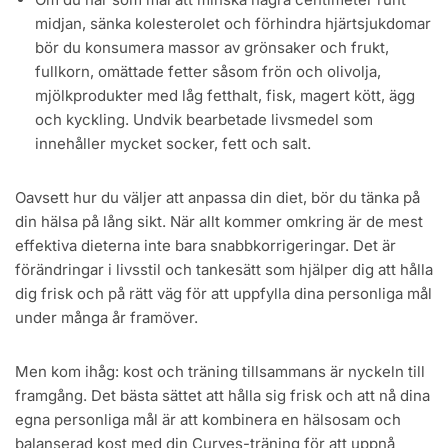
midjan, sänka kolesterolet och förhindra hjärtsjukdomar
bör du konsumera massor av grönsaker och frukt,
fullkorn, omättade fetter såsom frön och olivolja,
mjölkprodukter med låg fetthalt, fisk, magert kött, ägg
och kyckling. Undvik bearbetade livsmedel som
innehåller mycket socker, fett och salt.
Oavsett hur du väljer att anpassa din diet, bör du tänka på
din hälsa på lång sikt. När allt kommer omkring är de mest
effektiva dieterna inte bara snabbkorrigeringar. Det är
förändringar i livsstil och tankesätt som hjälper dig att hålla
dig frisk och på rätt väg för att uppfylla dina personliga mål
under många år framöver.
Men kom ihåg: kost och träning tillsammans är nyckeln till
framgång. Det bästa sättet att hålla sig frisk och att nå dina
egna personliga mål är att kombinera en hälsosam och
balanserad kost med din Curves-träning för att uppnå