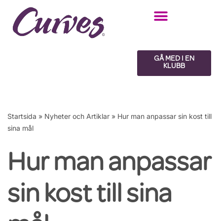
Hoppa
till
innehåll
GÅ MED I EN
KLUBB
Startsida
»
Nyheter och Artiklar
»
Hur man anpassar sin kost till
sina mål
Hur man anpassar
sin kost till sina