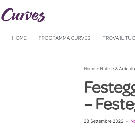
Vai
al
contenuto
HOME
PROGRAMMA CURVES
TROVA IL TU
Home
»
Notizie & Articoli
Festegg
– Feste
28 Settembre 2022
No