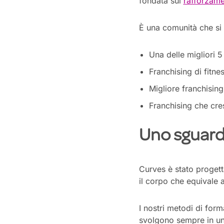
fondata sul
rafforzame
È una comunità che si 
Una delle migliori 5
Franchising di fitne
Migliore franchising
Franchising che cre
Uno sguard
Curves
è stato proget
il corpo che equivale 
I nostri metodi di for
svolg
ono
sempre in un