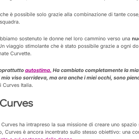
che è possibile solo grazie alla combinazione di tante cose
 squadra.
 abbiamo sostenuto le donne nel loro cammino verso una
nuo
n viaggio stimolante che è stato possibile grazie a ogni do
mate Curvette.
oprattutto
autostima.
Ha cambiato completamente la mia v
l mio viso sorrideva
, ma ora anche i miei occhi, sono piena
i
Curves
Italia.
Curves
o
Curves
ha intrapreso la sua missione di creare uno spazio
o,
Curves
è ancora incentrato sullo stesso obiettivo: una co