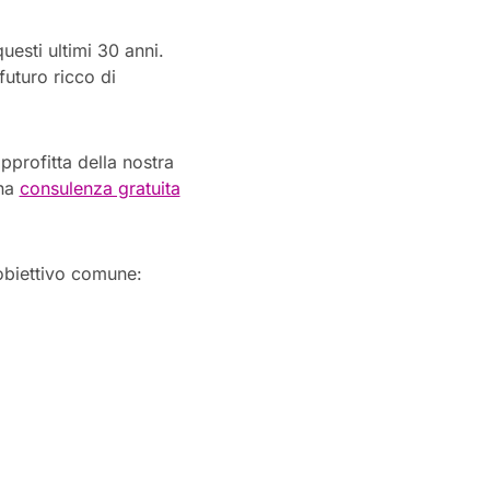
esti ultimi 30 anni.
uturo ricco di
pprofitta della nostra
una
consulenza gratuita
 obiettivo comune: