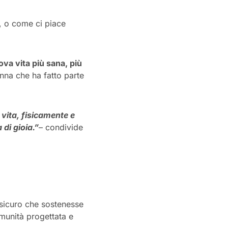
, o come ci piace
va vita più sana, più
nna che ha fatto parte
ita, fisicamente e
 di gioia
.”
–
condivide
 sicuro che sostenesse
munità progettata e