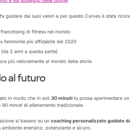
nto e sul sostegno delle donne
.
fa guidare dai suoi valori e per questo Curves è stata rico
 franchising di fitness nel mondo
ss femminile più affidabile del 2020
 (da 2 anni a questa parte)
sce più velocemente al mondo della storia
o al futuro
tato in modo
che
in soli
30 minuti
tu possa sperimentare un 
a 90 minuti di
allenamento
tradizionale.
mazione si basano su un
coaching personalizzato guidato da
 ambiente energico, potenziante e sicuro.