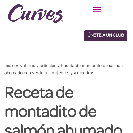
Saltar
al
contenido
ÚNETE A UN CLUB
Inicio
»
Noticias y artículos
»
Receta de montadito de salmón
ahumado con verduras crujientes y almendras
Receta de
montadito de
salmón ahumado