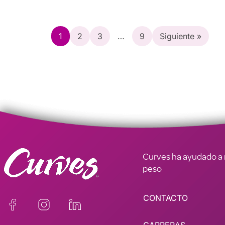
1
2
3
…
9
Siguiente »
Curves ha ayudado a m
peso
CONTACTO