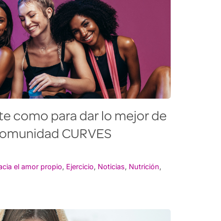
te como para dar lo mejor de
la comunidad CURVES
acia el amor propio
,
Ejercicio
,
Noticias
,
Nutrición
,