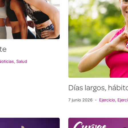
te
Noticias
,
Salud
Días largos, hábit
7 junio 2026
Ejercicio
,
Ejerc