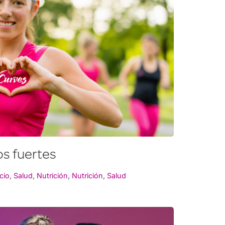
os fuertes
icio
,
Salud
,
Nutrición
,
Nutrición
,
Salud