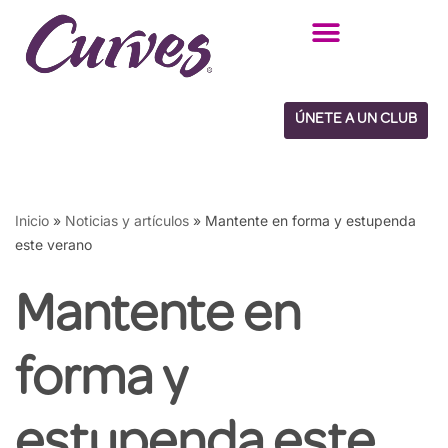
Saltar
al
contenido
ÚNETE A UN CLUB
Inicio
»
Noticias y artículos
»
Mantente en forma y estupenda
este verano
Mantente en
forma y
estupenda este