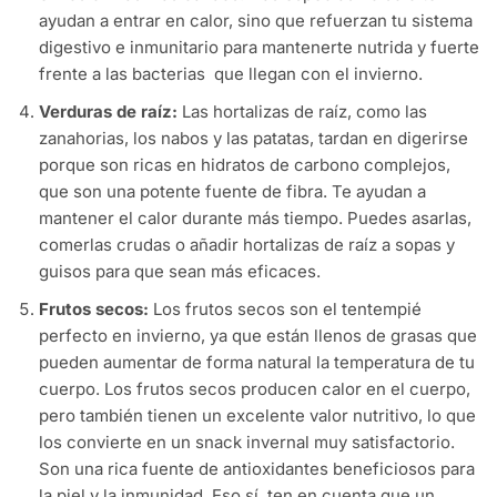
ayudan
a
entrar
en
calor
,
sino
que
refuerzan
tu
sistema
digestivo
e
inmunitario
para
mantenerte
nutrida
y
fuerte
frente
a las
bacterias
que
llegan
con
el
invierno
.
Verduras de
raíz
:
Las
hortalizas
de
raíz
,
como
las
zanahorias
,
los
nabos
y las patatas,
tardan
en
digerirse
porque
son
ricas
en
hidratos
de
carbono
complejos
,
que son
una
potente
fuente
de
fibra
.
Te
ayudan
a
mantener
el
calor
durante
más
tiempo
.
Puedes
asarlas
,
comerlas
crudas
o
añadir
hortalizas
de
raíz
a
sopas
y
guisos
para que
sean
más
eficaces
.
Frutos
secos
:
Los
frutos
secos
son
el
tentempié
perfecto
en
invierno
,
ya
que
están
llenos
de
grasas
que
pueden
aumentar
de forma natural la
temperatura
de
tu
cuerpo
. Los
frutos
secos
producen
calor
en
el
cuerpo
,
pero
también
tienen
un
excelente
valor
nutritivo
, lo que
los
convierte
en
un snack
invernal
muy
satisfactorio
.
Son
una
rica
fuente
de
antioxidantes
beneficiosos
para
la
piel
y
la
inmunidad
. Eso
sí
, ten
en
cuenta
que un