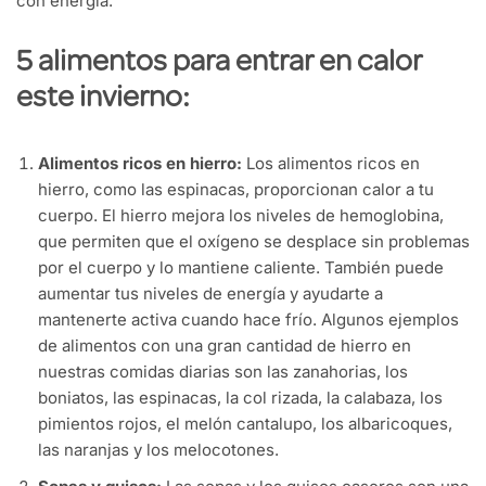
con
energía
.
5
alimentos
para
entrar
en
calor
este
invierno
:
Alimentos
ricos
en
hierro
:
Los
alimentos
ricos
en
hierro
,
como
las
espinacas
,
proporcionan
calor
a
tu
cuerpo
. El
hierro
mejora
los
niveles
de
hemoglobina
,
que
permiten
que
el
oxígeno
se
desplace
sin
problemas
por
el
cuerpo
y lo
mantiene
caliente.
También
puede
aumentar
tus
niveles
de
energía
y
ayudarte
a
mantenerte
activa
cuando
hace
frío
.
Algunos
ejemplos
de
alimentos
con
una
gran
cantidad
de
hierro
en
nuestras
comidas
diarias
son las
zanahorias
,
los
boniatos, las
espinacas
, la col
rizada
, la calabaza,
los
pimientos
rojos
,
el
melón
cantalupo
,
los
albaricoques
,
las
naranjas
y
los
melocotones
.