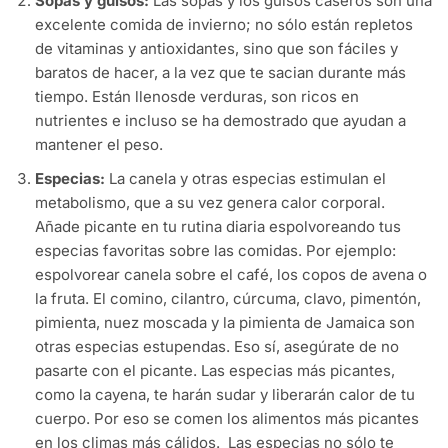
Sopas y
guisos
:
Las
sopas
y
los
guisos
caseros
son
una
excelente
comida de
invierno
; no
sólo
están
repletos
de
vitaminas
y
antioxidantes
,
sino
que son
fáciles
y
baratos
de
hacer
, a la
vez
que
te
sacian
durante
más
tiempo
.
Están
llenosde
verduras
, son
ricos
en
nutrientes
e
incluso
se ha
demostrado
que
ayudan
a
mantener
el
peso.
Especias
:
La
canela
y
otras
especias
estimulan
el
metabolismo
, que a
su
vez
genera
calor
corporal.
Añade
picante
en
tu
rutina
diaria
espolvoreando
tus
especias
favoritas
sobre
las
comidas
. Por
ejemplo
:
espolvorear
canela
sobre
el
café,
los
copos
de
avena
o
la
fruta
. El
comino
, cilantro,
cúrcuma
,
clavo
, pimentón,
pimienta
,
nuez
moscada
y la
pimienta
de Jamaica son
otras
especias
estupendas
. Eso
sí
,
asegúrate
de no
pasarte
con
el
picante. Las
especias
más
picantes
,
como
la
cayena
,
te
harán
sudar
y
liberarán
calor
de
tu
cuerpo
. Por
eso
se
comen
los
alimentos
más
picantes
en
los
climas
más
cálidos
. Las
especias
no
sólo
te