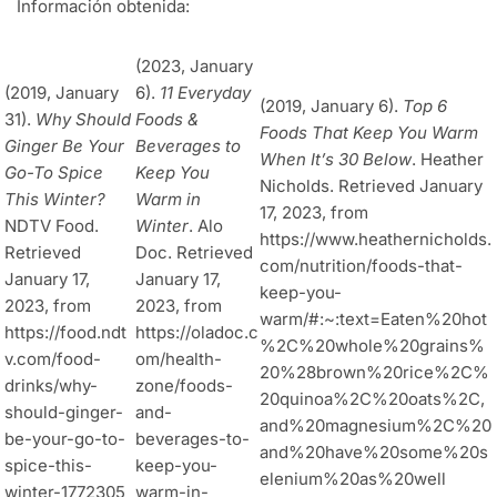
Información obtenida:
(2023, January
(2019, January
6).
11 Everyday
(2019, January 6).
Top 6
31).
Why Should
Foods &
Foods That Keep You Warm
Ginger Be Your
Beverages to
When It’s 30 Below
. Heather
Go-To Spice
Keep You
Nicholds. Retrieved January
This Winter?
Warm in
17, 2023, from
NDTV Food.
Winter
. Alo
https://www.heathernicholds.
Retrieved
Doc. Retrieved
com/nutrition/foods-that-
January 17,
January 17,
keep-you-
2023, from
2023, from
warm/#:~:text=Eaten%20hot
https://food.ndt
https://oladoc.c
%2C%20whole%20grains%
v.com/food-
om/health-
20%28brown%20rice%2C%
drinks/why-
zone/foods-
20quinoa%2C%20oats%2C,
should-ginger-
and-
and%20magnesium%2C%20
be-your-go-to-
beverages-to-
and%20have%20some%20s
spice-this-
keep-you-
elenium%20as%20well
winter-1772305
warm-in-