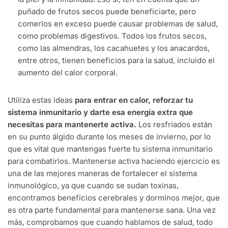
puñado
de
frutos
secos
puede
beneficiarte
,
pero
comerlos
en
exceso
puede
causar
problemas
de
salud
,
como
problemas
digestivos
. Todos
los
frutos
secos
,
como
las
almendras
,
los
cacahuetes
y
los
anacardos
,
entre
otros
,
tienen
beneficios
para la
salud
,
incluido
el
aumento
del
calor
corporal.
Utiliza
estas
ideas
para
entrar
en
calor
,
reforzar
tu
sistema
inmunitario
y
darte
esa
energía
extra que
necesitas
para
mantenerte
activa
.
Los
resfriados
están
en
su
punto
álgido
durante
los
meses de
invierno
,
por
lo
que es vital que
mantengas
fuerte
tu
sistema
inmunitario
para
combatirlos
.
Mantenerse
activa
haciendo
ejercicio
es
una
de las
mejores
maneras
de
fortalecer
el
sistema
inmunológico
,
ya
que
cuando
se
sudan
toxinas
,
encontramos
beneficios
cerebrales
y
dorminos
mejor
, que
es
otra
parte
fundamental para
mantenerse
sana. Una
vez
más
,
comprobamos
que
cuando
hablamos
de
salud
,
todo