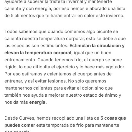
ayudarte
a
superar
la tristeza
invernal
y
mantenerte
caliente y con
energía
,
por
eso
hemos
elaborado
una
lista
de 5
alimentos
que
te
harán
entrar
en
calor
este
invierno
.
Todos
sabemos
que
cuando
comemos
algo picante se
calienta
nuestra
temperatura
corporal,
esto
se
debe
a que
las
especias
son
estimulantes
.
Estimulan
la
circulación
y
elevan
la
temperatura
corporal,
igual
que un
buen
entrenamiento
.
Cuando
tenemos
frío
,
el
cuerpo
se pone
rígido
, lo que
dificulta
el
ejercicio
y lo
hace
más
agotador
.
Por
eso
estiramos
y
calentamos
el
cuerpo
antes de
entrenar
, y
así
evitar
lesiones
. No
sólo
queremos
mantenernos
calientes para
evitar
el
dolor,
sino
que
también
nos
ayuda
a
mejorar
nuestro
estado
de
ánimo
y
nos
da
más
energía
.
Desde
Curves,
hemos
recopilado
una
lista
de
5
cosas
que
puedes
comer
esta
temporada
de
frío
para
mantenerte