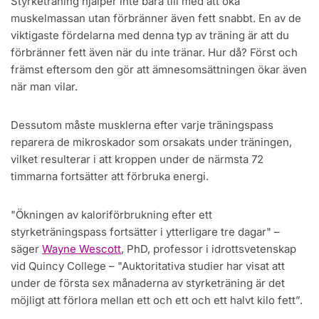
Styrketräning hjälper inte bara till med att öka
muskelmassan utan förbränner även fett snabbt. En av de
viktigaste fördelarna med denna typ av träning är att du
förbränner fett även när du inte tränar. Hur då? Först och
främst eftersom den gör att ämnesomsättningen ökar även
när man vilar.
Dessutom måste musklerna efter varje träningspass
reparera de mikroskador som orsakats under träningen,
vilket resulterar i att kroppen under de närmsta 72
timmarna fortsätter att förbruka energi.
"Ökningen av kaloriförbrukning efter ett
styrketräningspass fortsätter i ytterligare tre dagar" –
säger
Wayne Wescott
, PhD, professor i idrottsvetenskap
vid Quincy College – "Auktoritativa studier har visat att
under de första sex månaderna av styrketräning är det
möjligt att förlora mellan ett och ett och ett halvt kilo fett”.