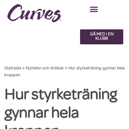
Hoppa
till
innehåll
GÅ MED I EN
KLUBB
Startsida
»
Nyheter och Artiklar
»
Hur styrketräning gynnar hela
kroppen
Hur styrketräning
gynnar hela