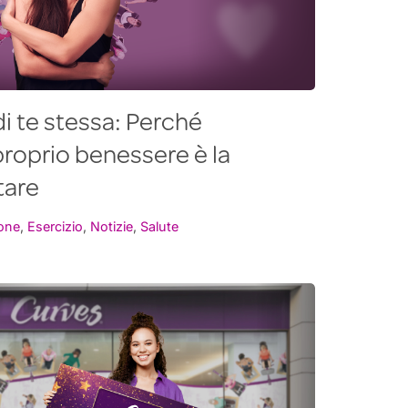
di te stessa: Perché
proprio benessere è la
tare
one
,
Esercizio
,
Notizie
,
Salute