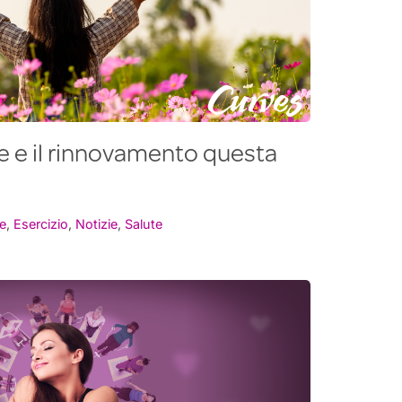
te e il rinnovamento questa
e
,
Esercizio
,
Notizie
,
Salute