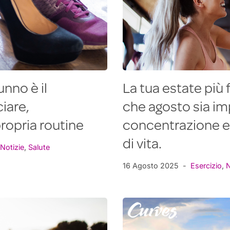
unno è il
La tua estate più 
iare,
che agosto sia im
propria routine
concentrazione e u
di vita.
Notizie
,
Salute
16 Agosto 2025
Esercizio
,
N