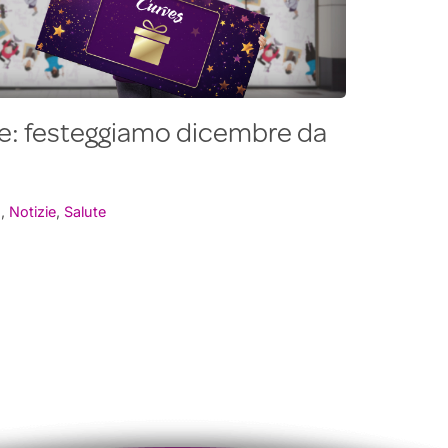
ute: festeggiamo dicembre da
o
,
Notizie
,
Salute