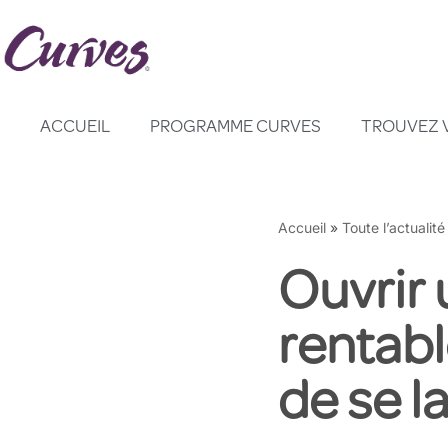
Aller
au
contenu
ACCUEIL
PROGRAMME CURVES
TROUVEZ 
Accueil
»
Toute l’actualité
Ouvrir 
rentable
de se l