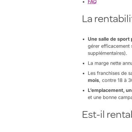
FAQ
La rentabil
Une salle de sport 
gérer efficacement 
supplémentaires).
La marge nette annu
Les franchises de sa
mois
, contre 18 à 
L’emplacement, une 
et une bonne campag
Est-il renta