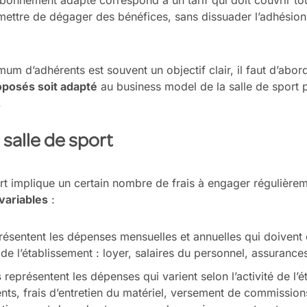
 abonnement adapté correspond à un tarif qui doit couvrir t
rmettre de dégager des bénéfices, sans dissuader l’adhésion 
mum d’adhérents est souvent un objectif clair, il faut d’abo
posés soit adapté
au business model de la salle de sport p
.
 salle de sport
rt implique un certain nombre de frais à engager régulièreme
 variables
:
ésentent les dépenses mensuelles et annuelles qui doivent 
n de l’établissement : loyer, salaires du personnel, assurances
s
représentent les dépenses qui varient selon l’activité de l’
s, frais d’entretien du matériel, versement de commission