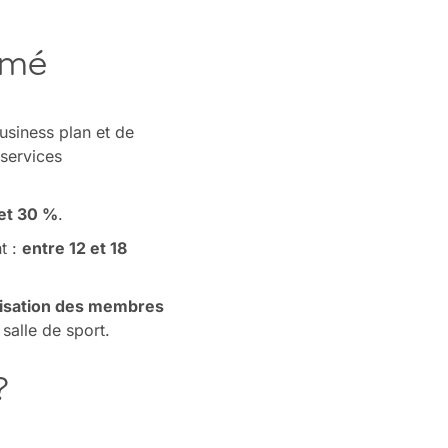
sumé
usiness plan et de
 services
et 30 %
.
t :
entre 12 et 18
élisation des membres
salle de sport.
?