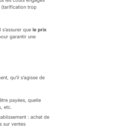
ous les coûts engagés
(tarification trop
rd s’assurer que
le prix
our garantir une
nt, qu’il s’agisse de
être payées, quelle
, etc.
établissement : achat de
s sur ventes