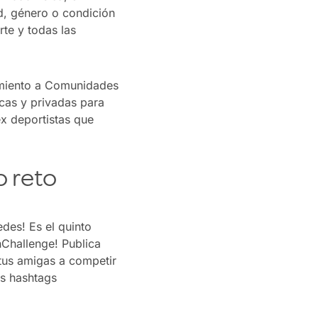
ad, género o condición
te y todas las
mamiento a Comunidades
cas y privadas para
ex deportistas que
 reto
des! Es el quinto
nChallenge! Publica
 tus amigas a competir
os hashtags