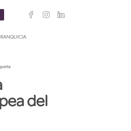
FRANQUICIA
eporte
a
pea del