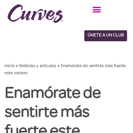
Saltar
al
contenido
ÚNETE A UN CLUB
Inicio
»
Noticias y artículos
»
Enamórate de sentirte más fuerte
este verano
Enamórate de
sentirte más
fuerte este