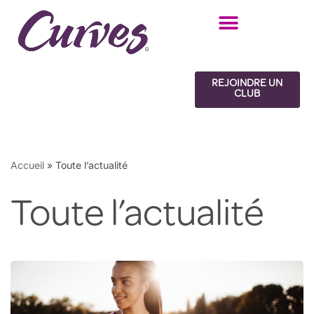
Skip
to
content
REJOINDRE UN
CLUB
Accueil
»
Toute l’actualité
Toute l’actualité