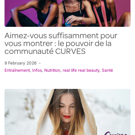
Aimez-vous suffisamment pour
vous montrer : le pouvoir de la
communauté CURVES
9 February 2026
Entraînement
,
Infos
,
Nutrition
,
real life real beauty
,
Santé