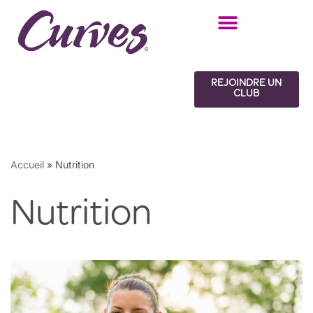
Skip
to
content
REJOINDRE UN
CLUB
Accueil
»
Nutrition
Nutrition