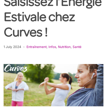
Saisissez l’Énergie
Estivale chez
Curves !
1 July 2024
Entraînement
,
Infos
,
Nutrition
,
Santé