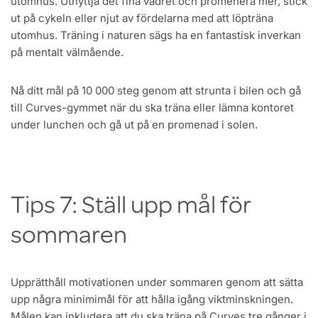
utomhus. Utnyttja det fina vädret och promenera mer, stick
ut på cykeln eller njut av fördelarna med att löpträna
utomhus. Träning i naturen sägs ha en fantastisk inverkan
på mentalt välmående.
Nå ditt mål på 10 000 steg genom att strunta i bilen och gå
till Curves-gymmet när du ska träna eller lämna kontoret
under lunchen och gå ut på en promenad i solen.
Tips 7: Ställ upp mål för
sommaren
Upprätthåll motivationen under sommaren genom att sätta
upp några minimimål för att hålla igång viktminskningen.
Målen kan inkludera att du ska träna på Curves tre gånger i