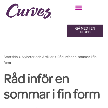
Hoppa
till
innehåll
GÅ MED I EN
KLUBB
Startsida
»
Nyheter och Artiklar
»
Råd inför en sommar i fin
form
Råd inför en
sommar i fin form