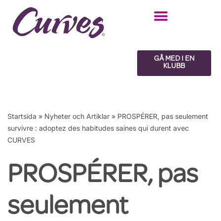
Hoppa
till
innehåll
GÅ MED I EN
KLUBB
Startsida
»
Nyheter och Artiklar
»
PROSPÉRER, pas seulement
survivre : adoptez des habitudes saines qui durent avec
CURVES
PROSPÉRER, pas
seulement