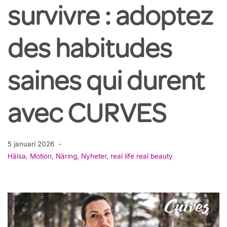
survivre : adoptez
des habitudes
saines qui durent
avec CURVES
5 januari 2026
Hälsa
,
Motion
,
Näring
,
Nyheter
,
real life real beauty