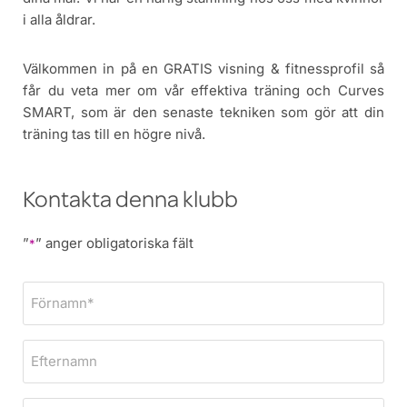
i alla åldrar.
Välkommen in på en GRATIS visning & fitnessprofil så
får du veta mer om vår effektiva träning och Curves
SMART, som är den senaste tekniken som gör att din
träning tas till en högre nivå.
Kontakta denna klubb
”
” anger obligatoriska fält
*
F
ö
r
E
n
f
a
t
m