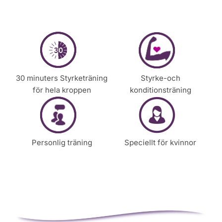
*
r
e
n
a
t
t
k
30 minuters Styrketräning
Styrke-och
o
för hela kroppen
konditionsträning
n
t
a
k
t
Personlig träning
Speciellt för kvinnor
a
d
i
g