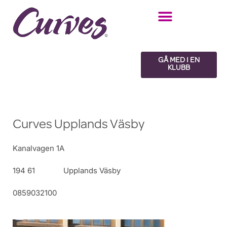
Hoppa
till
innehåll
GÅ MED I EN
KLUBB
Curves Upplands Väsby
Kanalvagen 1A
194 61
Upplands Väsby
0859032100