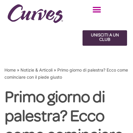
Vai
al
contenuto
UNISCITI A UN
CLUB
Home
»
Notizie & Articoli
»
Primo giorno di palestra? Ecco come
cominciare con il piede giusto
Primo giorno di
palestra? Ecco