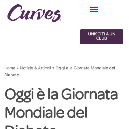
Vai
al
contenuto
UNISCITI A UN
CLUB
Home
»
Notizie & Articoli
»
Oggi è la Giornata Mondiale del
Diabete
Oggi è la Giornata
Mondiale del