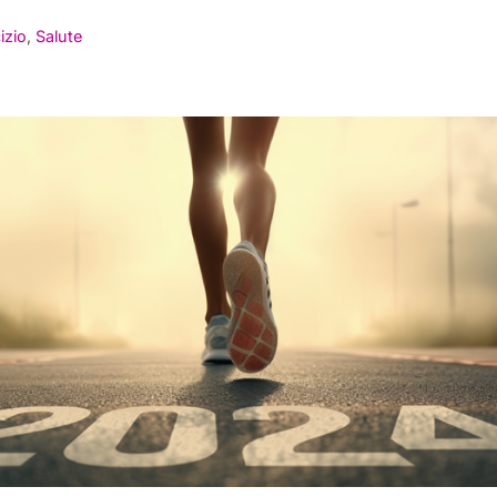
izio
,
Salute