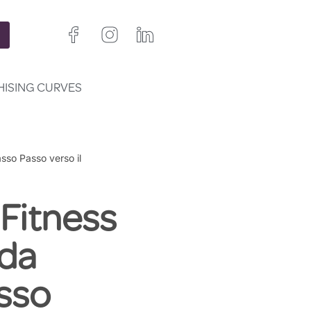
HISING CURVES
asso Passo verso il
 Fitness
ida
esso