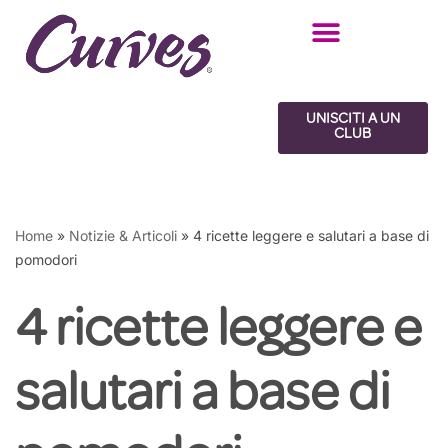
Vai
al
contenuto
UNISCITI A UN
CLUB
Home
»
Notizie & Articoli
»
4 ricette leggere e salutari a base di
pomodori
4 ricette leggere e
salutari a base di