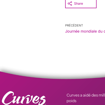
Share
PRÉCÉDENT
Journée mondiale du 
Curves a aidé des mill
poids