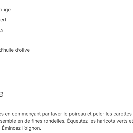
rouge
ert
ts
’huile d’olive
e
s en commençant par laver le poireau et peler les carottes e
semble en de fines rondelles. Équeutez les haricots verts e
s. Émincez l’oignon.