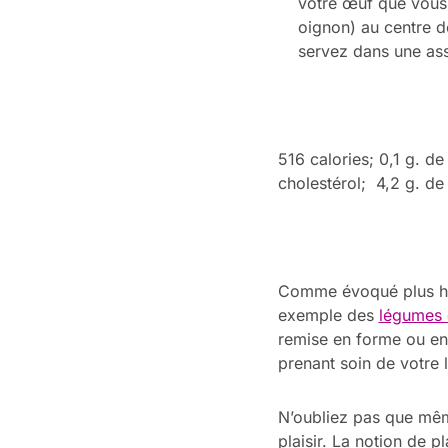
votre œuf que vous 
oignon) au centre de
servez dans une ass
516 calories; 0,1 g. d
cholestérol; 4,2 g. d
Comme évoqué plus haut
exemple des
légumes 
remise en forme ou enc
prenant soin de votre l
N’oubliez pas que même
plaisir. La notion de p