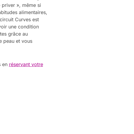
e priver », même si
abitudes alimentaires,
 circuit Curves est
voir une condition
rtes grâce au
e peau et vous
s en
réservant votre