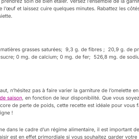
prendrez soin de bien étaler. Versez l’ensemble de la garni
 l’œuf et laissez cuire quelques minutes. Rabattez les côtés
iette.
e matières grasses saturées; 9,3 g. de fibres ; 20,9 g. de 
e sucre; 0 mg. de calcium; 0 mg. de fer; 526,8 mg. de sodi
, n’hésitez pas à faire varier la garniture de l’omelette en
de saison
, en fonction de leur disponibilité. Que vous soy
ore de perte de poids, cette recette est idéale pour vous fai
igne !
 dans le cadre d’un régime alimentaire, il est important de 
laisir est en effet primordiale si vous souhaitez garder votre