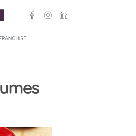
FRANCHISE
égumes