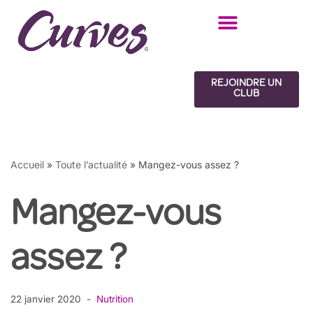
Aller
au
contenu
REJOINDRE UN
CLUB
Accueil
»
Toute l’actualité
»
Mangez-vous assez ?
Mangez-vous
assez ?
22 janvier 2020
Nutrition