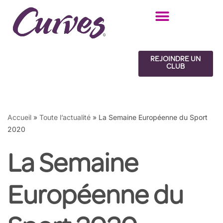
Aller
au
contenu
REJOINDRE UN
CLUB
Accueil
»
Toute l’actualité
»
La Semaine Européenne du Sport
2020
La Semaine
Européenne du