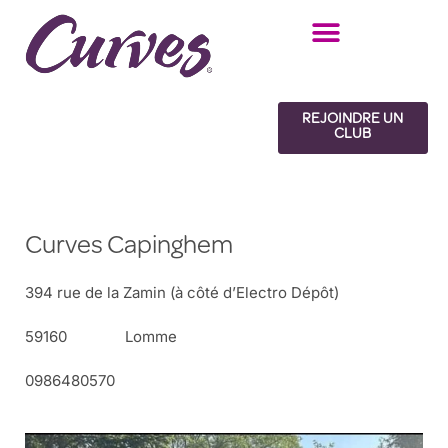
Aller
au
contenu
REJOINDRE UN
CLUB
Curves Capinghem
394 rue de la Zamin (à côté d’Electro Dépôt)
59160
Lomme
0986480570