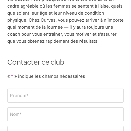
cadre agréable où les femmes se sentent à l’aise, quels
que soient leur âge et leur niveau de condition
physique. Chez Curves, vous pouvez arriver à n’importe
quel moment de la journée — il y aura toujours une
coach pour vous entraîner, vous motiver et s’assurer
que vous obtenez rapidement des résultats.
Contacter ce club
«
» indique les champs nécessaires
*
P
r
é
N
n
o
o
m
m
T