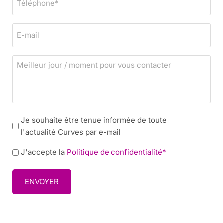
*
*
é
l
E
é
-
p
m
h
M
a
o
e
i
n
i
l
e
l
*
l
N
e
Je souhaite être tenue informée de toute
e
u
l'actualité Curves par e-mail
w
r
P
J'accepte la
Politique de confidentialité*
s
j
o
l
o
l
e
u
i
t
r
c
t
/
y
e
m