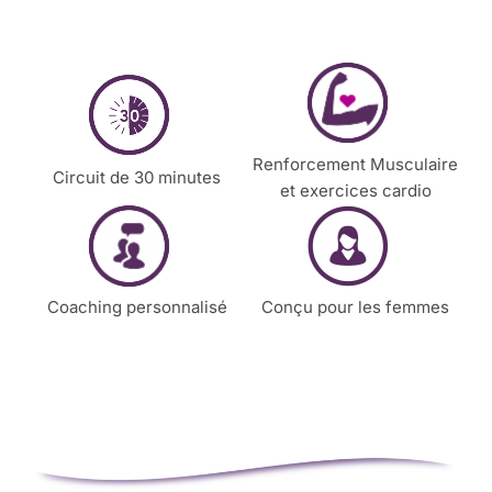
*
r
o
m
e
n
t
p
Renforcement Musculaire
o
Circuit de 30 minutes
et exercices cardio
u
r
v
o
u
Coaching personnalisé
Conçu pour les femmes
s
c
o
n
t
a
c