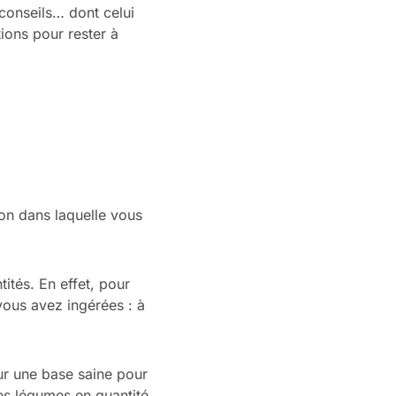
 conseils… dont celui
ions pour rester à
ion dans laquelle vous
ités. En effet, pour
vous avez ingérées : à
sur une base saine pour
es légumes en quantité