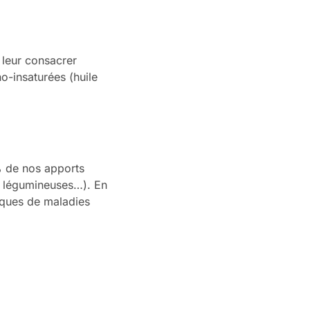
e leur consacrer
o-insaturées (huile
5% de nos apports
s, légumineuses…). En
isques de maladies