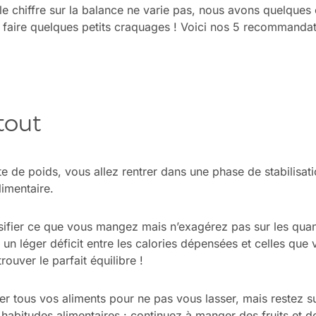
le chiffre sur la balance ne varie pas, nous avons quelques
 faire quelques petits craquages ! Voici nos 5 recommandat
tout
rte de poids, vous allez rentrer dans une phase de stabilisat
limentaire.
sifier ce que vous mangez mais n’exagérez pas sur les quant
 un léger déficit entre les calories dépensées et celles que 
ouver le parfait équilibre !
rier tous vos aliments pour ne pas vous lasser, mais restez 
abitudes alimentaires : continuez à manger des fruits et d