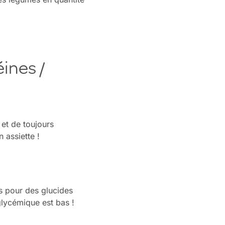
éines /
 et de toujours
n assiette !
ns pour des glucides
glycémique est bas !