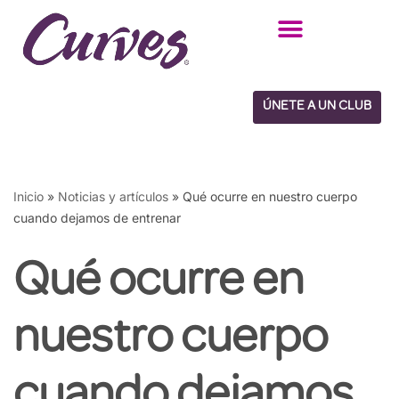
Saltar
al
contenido
ÚNETE A UN CLUB
Inicio
»
Noticias y artículos
»
Qué ocurre en nuestro cuerpo
cuando dejamos de entrenar
Qué ocurre en
nuestro cuerpo
cuando dejamos