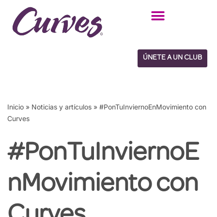
Saltar
al
contenido
ÚNETE A UN CLUB
Inicio
»
Noticias y artículos
»
#PonTuInviernoEnMovimiento con
Curves
#PonTuInviernoE
nMovimiento con
Curves