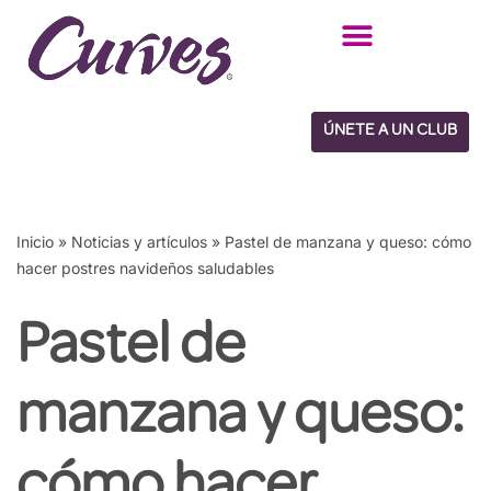
Saltar
al
contenido
ÚNETE A UN CLUB
Inicio
»
Noticias y artículos
»
Pastel de manzana y queso: cómo
hacer postres navideños saludables
Pastel de
manzana y queso:
cómo hacer