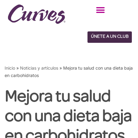
Saltar
al
contenido
ÚNETE A UN CLUB
Inicio
»
Noticias y artículos
»
Mejora tu salud con una dieta baja
en carbohidratos
Mejora tu salud
con una dieta baja
en carbohidratos