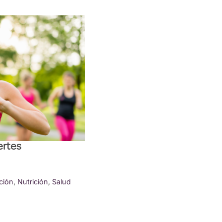
ertes
ción
,
Nutrición
,
Salud