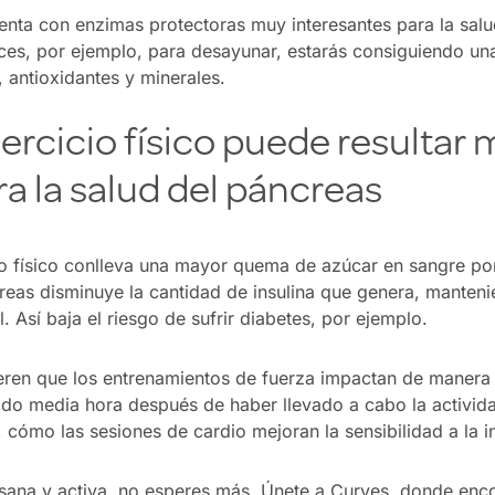
uenta con enzimas protectoras muy interesantes para la salu
s, por ejemplo, para desayunar, estarás consiguiendo una
 antioxidantes y minerales.
jercicio físico puede resultar
ra la salud del páncreas
io físico conlleva una mayor quema de azúcar en sangre por
reas disminuye la cantidad de insulina que genera, mantenie
. Así baja el riesgo de sufrir diabetes, por ejemplo.
eren que los entrenamientos de fuerza impactan de manera p
todo media hora después de haber llevado a cabo la activid
ómo las sesiones de cardio mejoran la sensibilidad a la in
 sana y activa, no esperes más. Únete a Curves, donde enc