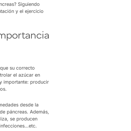
áncreas? Siguiendo
ación y el ejercicio
importancia
 que su correcto
trolar el azúcar en
y importante: producir
os.
rmedades desde la
r de páncreas. Además,
liza, se producen
 infecciones…etc.