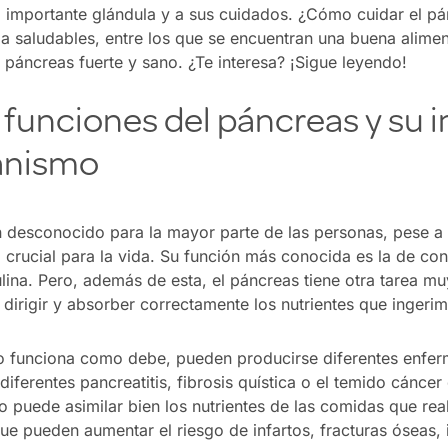
a importante glándula y a sus cuidados. ¿Cómo cuidar el p
a saludables, entre los que se encuentran una buena aliment
n páncreas fuerte y sano. ¿Te interesa? ¡Sigue leyendo!
 funciones del páncreas y su 
ganismo
n desconocido para la mayor parte de las personas, pese a
 crucial para la vida. Su función más conocida es la de con
ina. Pero, además de esta, el páncreas tiene otra tarea mu
irigir y absorber correctamente los nutrientes que ingerim
o funciona como debe, pueden producirse diferentes enfe
iferentes pancreatitis, fibrosis quística o el temido cánce
 puede asimilar bien los nutrientes de las comidas que rea
 que pueden aumentar el riesgo de infartos, fracturas óseas,