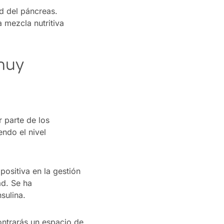
d del páncreas.
 mezcla nutritiva
 muy
 parte de los
ndo el nivel
ositiva en la gestión
ad. Se ha
sulina.
ontrarás un espacio de