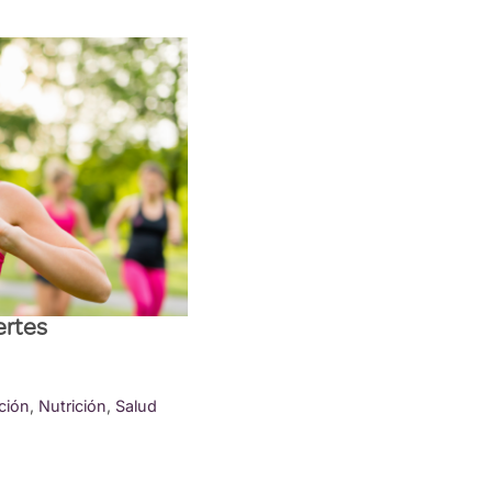
ertes
ción
,
Nutrición
,
Salud