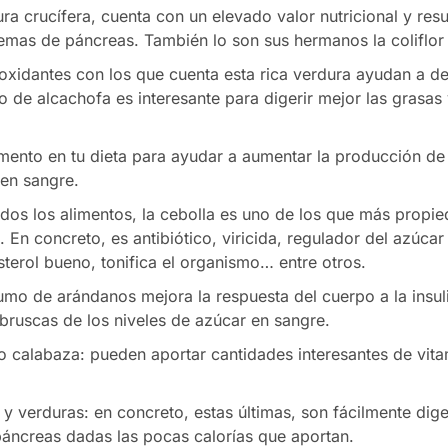
ra crucífera, cuenta con un elevado valor nutricional y res
emas de páncreas. También lo son sus hermanos la coliflor o
ioxidantes con los que cuenta esta rica verdura ayudan a de
de alcachofa es interesante para digerir mejor las grasas y
limento en tu dieta para ayudar a aumentar la producción de 
en sangre.
odos los alimentos, la cebolla es uno de los que más propie
 En concreto, es antibiótico, viricida, regulador del azúcar
terol bueno, tonifica el organismo… entre otros.
mo de arándanos mejora la respuesta del cuerpo a la insuli
ruscas de los niveles de azúcar en sangre.
 o calabaza: pueden aportar cantidades interesantes de vita
y verduras: en concreto, estas últimas, son fácilmente dig
áncreas dadas las pocas calorías que aportan.