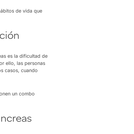
hábitos de vida que
ación
s es la dificultad de
r ello, las personas
los casos, cuando
uponen un combo
áncreas