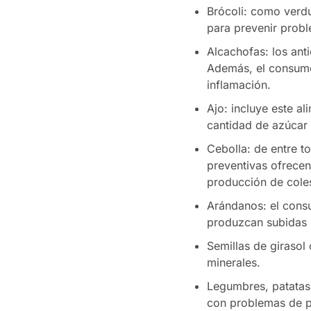
Brócoli: como verdu
para prevenir probl
Alcachofas: los ant
Además, el consumo 
inflamación.
Ajo: incluye este a
cantidad de azúcar 
Cebolla: de entre t
preventivas ofrecen.
producción de coles
Arándanos: el consu
produzcan subidas b
Semillas de girasol
minerales.
Legumbres, patatas 
con problemas de p