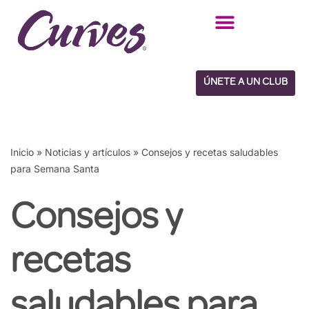
Saltar
al
contenido
ÚNETE A UN CLUB
Inicio
»
Noticias y artículos
»
Consejos y recetas saludables
para Semana Santa
Consejos y
recetas
saludables para