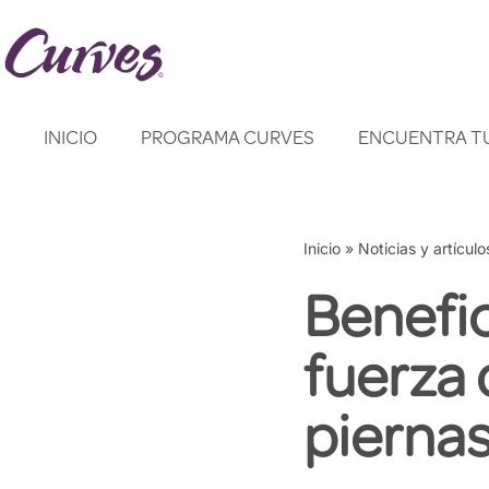
Saltar
al
contenido
INICIO
PROGRAMA CURVES
ENCUENTRA T
Inicio
»
Noticias y artículo
Benefi
fuerza
pierna