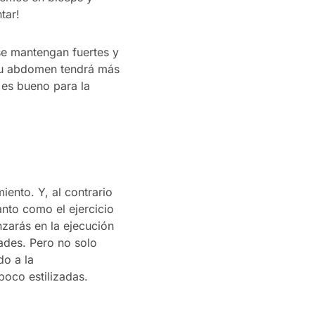
tar!
se mantengan fuertes y
: tu abdomen tendrá más
 es bueno para la
iento. Y, al contrario
anto como el ejercicio
nzarás en la ejecución
ades. Pero no solo
do a la
oco estilizadas.