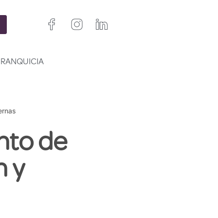
FRANQUICIA
ernas
nto de
n y