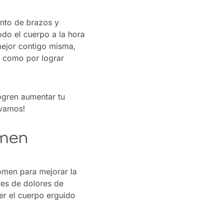
ento de brazos y
odo el cuerpo a la hora
mejor contigo misma,
as como por lograr
ogren aumentar tu
 vamos!
omen
domen para mejorar la
res de dolores de
er el cuerpo erguido