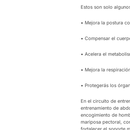
Estos son solo algunos
•
Mejora la postura co
•
Compensar el cuerpo 
•
Acelera el metaboli
•
Mejora la respiració
•
Protegerás los órgan
En el circuito de entr
entrenamiento de abdom
encogimiento de hombr
mariposa pectoral, con
fortalecer el soporte 