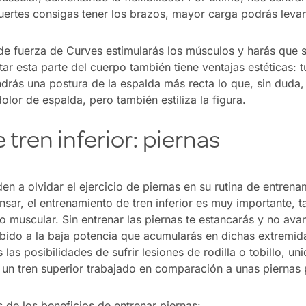
uertes consigas tener los brazos, mayor carga podrás levan
de fuerza de Curves estimularás los músculos y harás que 
tar esta parte del cuerpo también tiene ventajas estéticas
drás una postura de la espalda más recta lo que, sin duda,
dolor de espalda, pero también estiliza la figura.
 tren inferior: piernas
n a olvidar el ejercicio de piernas en su rutina de entrenam
sar, el entrenamiento de tren inferior es muy importante, t
o muscular. Sin entrenar las piernas te estancarás y no ava
ebido a la baja potencia que acumularás en dichas extremid
as posibilidades de sufrir lesiones de rodilla o tobillo, uni
n tren superior trabajado en comparación a unas piernas p
 de los beneficios de entrenar piernas: