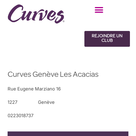
Skip
to
content
REJOINDRE UN
CLUB
Curves Genève Les Acacias
Rue Eugene Marziano 16
1227
Genève
0223018737