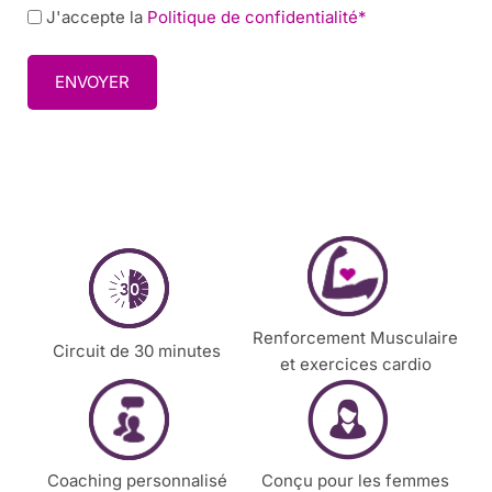
P
J'accepte la
Politique de confidentialité*
s
j
o
l
o
l
e
u
i
t
r
c
t
/
y
e
m
*
r
o
m
e
n
t
p
Renforcement Musculaire
o
Circuit de 30 minutes
et exercices cardio
u
r
v
o
u
Coaching personnalisé
Conçu pour les femmes