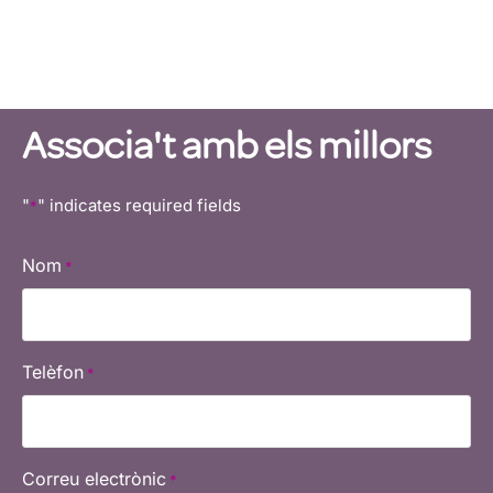
Sigues propietari d’un negoci
Curves i transforma vides.
Associa't amb els millors
"
" indicates required fields
*
Nom
*
Telèfon
*
Correu electrònic
*