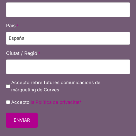
Pais
*
Ciutat / Regió
*
marketing
Accepto rebre futures comunicacions de
màrqueting de Curves
Privacy
Accepto
la Política de privacitat*
policy
*