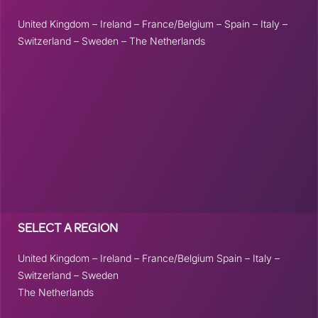
United Kingdom
–
Ireland
–
France/Belgium
–
Spain
–
Italy
–
Switzerland
–
Sweden
–
The Netherlands
© 2026 Curves Europe B.V.
CONTACT
PRIVACY
CAREERS
TERMS AND CONDITIONS
ABOUT US
SELECT A REGION
United Kingdom
–
Ireland
–
France/Belgium
Spain
–
Italy
–
Switzerland
–
Sweden
The Netherlands