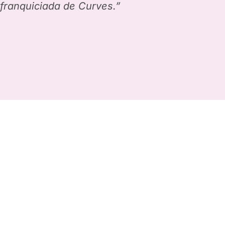
franquiciada de Curves.”
Posa't al capdavant
d’un negoci de baix
cost i rendible a nivell
global, mentre
transformes vides.