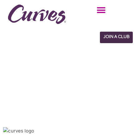
Vés
al
contingut
JOIN A CLUB
Benvingut a