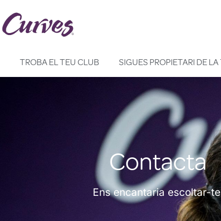
Vés
al
contingut
TROBA EL TEU CLUB
SIGUES PROPIETARI DE L
Contacta
Ens encantaria escoltar-te