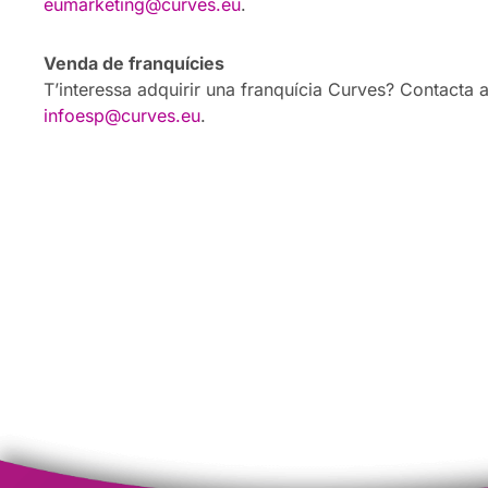
eumarketing@curves.eu
.
Venda de franquícies
T’interessa adquirir una franquícia Curves? Contacta 
infoesp@curves.eu
.