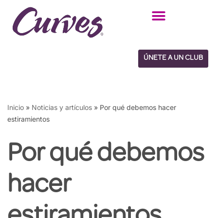
Saltar
al
contenido
ÚNETE A UN CLUB
Inicio
»
Noticias y artículos
»
Por qué debemos hacer
estiramientos
Por qué debemos
hacer
estiramientos