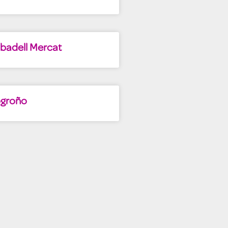
badell Mercat
ogroño