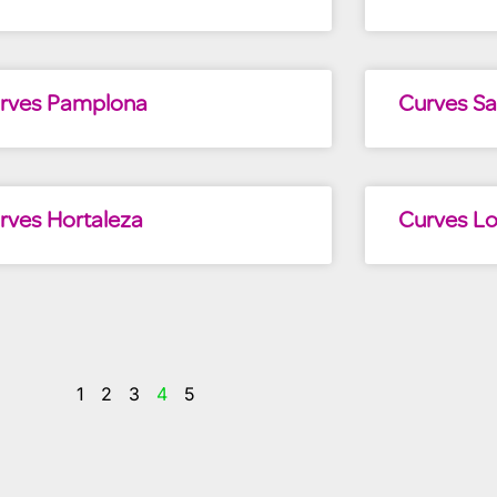
rves Pamplona
Curves Sa
rves Hortaleza
Curves L
1
2
3
4
5