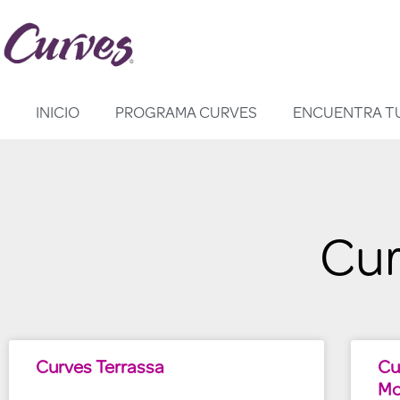
Saltar
al
contenido
INICIO
PROGRAMA CURVES
ENCUENTRA T
Cur
Curves Terrassa
Cu
Mo