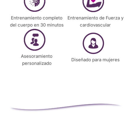
o
n
Entrenamiento completo
Entrenamiento de Fuerza y
t
del cuerpo en 30 minutos
cardiovascular
a
c
t
a
r
Asesoramiento
Diseñado para mujeres
t
personalizado
e