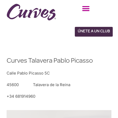
Saltar
al
contenido
ÚNETE A UN CLUB
Curves Talavera Pablo Picasso
Calle Pablo Picasso 5C
45600
Talavera de la Reina
+34 681914960