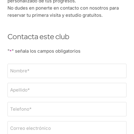
personalizado de tus progresos.
No dudes en ponerte en contacto con nosotros para
reservar tu primera visita y estudio gratuitos.
Contacta este club
"
" señala los campos obligatorios
*
N
o
m
A
b
p
r
e
e
T
l
*
e
l
l
i
C
e
d
o