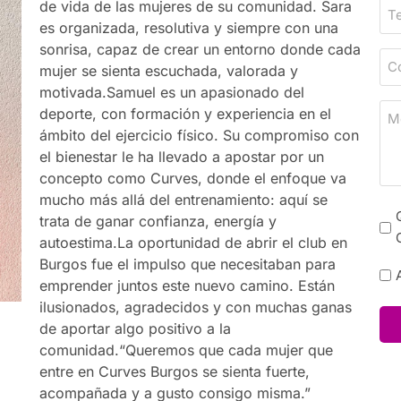
de vida de las mujeres de su comunidad. Sara
T
e
l
es organizada, resolutiva y siempre con una
e
*
l
sonrisa, capaz de crear un entorno donde cada
l
C
i
mujer se sienta escuchada, valorada y
e
o
d
motivada.Samuel es un apasionado del
f
r
o
M
deporte, con formación y experiencia en el
o
r
*
e
ámbito del ejercicio físico. Su compromiso con
n
e
j
el bienestar le ha llevado a apostar por un
o
o
o
concepto como Curves, donde el enfoque va
*
e
r
mucho más allá del entrenamiento: aquí se
l
N
d
trata de ganar confianza, energía y
e
e
i
autoestima.La oportunidad de abrir el club en
c
w
a
Burgos fue el impulso que necesitaban para
t
P
s
/
emprender juntos este nuevo camino. Están
r
o
l
h
ilusionados, agradecidos y con muchas ganas
ó
l
e
o
de aportar algo positivo a la
n
i
t
r
comunidad.“Queremos que cada mujer que
i
c
t
a
entre en Curves Burgos se sienta fuerte,
c
y
e
p
acompañada y a gusto consigo misma.”