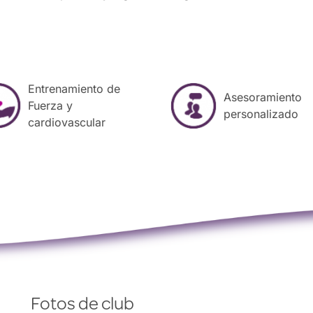
o
*
r
a
r
a
c
o
Entrenamiento de
n
Asesoramiento
Fuerza y
t
personalizado
cardiovascular
a
c
t
a
r
t
e
Fotos de club