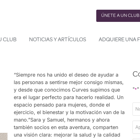
ÚNETE A UN CLUB
U CLUB
NOTICIAS Y ARTÍCULOS
ADQUIERE UNA 
Co
“Siempre nos ha unido el deseo de ayudar a
las personas a sentirse mejor consigo mismas,
"
"
y desde que conocimos Curves supimos que
*
era el lugar perfecto para hacerlo realidad. Un
espacio pensado para mujeres, donde el
N
ejercicio, el bienestar y la motivación van de la
o
mano.”Sara y Samuel, hermanos y ahora
m
A
también socios en esta aventura, comparten
b
p
una visión clara: mejorar la salud y la calidad
r
e